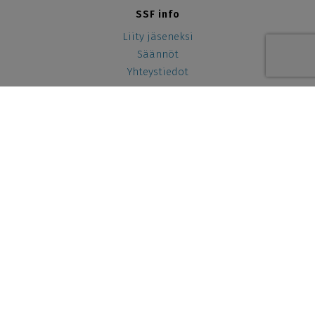
SSF info
Liity jäseneksi
Säännöt
Yhteystiedot
Yhteistyössä
SSF ry 2026
Tietosuojaseloste