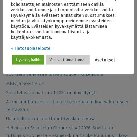
kohdistettujen mainosten esittämiseen omilla
verkkosivuillamme ja ulkopuolisilla verkkosivuilla.
Hyväksymällä evästeet annat siten suostumuksesi
meidän ja yhteistyökumppaneidemme evästeiden
käyttöön. Evästeiden hyväksymättä jättäminen
heikentää sivuston toiminnallisuutta ja
käyttäjäkokemusta.
Viimeisimmät artikkelit
Asumisrauhan keskuksen (ASK) uudeksi päälliköksi valittu
» Tietosuojaseloste
Miriam Attias
Asetukset
Hyväksy kaikki
Vain välttämättömät
Katosiko empatia verkkoon?
Sovittelu vahvistaa turvallisuuden kokemusta!
MBB ja Sovittelu?
Sovittelusanomat nro 1 2026 on ilmestynyt!
Asumisrauhan keskus hakee hankepäällikköä vakinaiseen
tehtävään
Uusi hallitus on aloittanut työskentelynsä
Helmikuun Sovittelun Olohuone 4.2.2026: Sovittelun
tutkimus Suomessa – esimerkkinä hanke Puhujuus rikos-