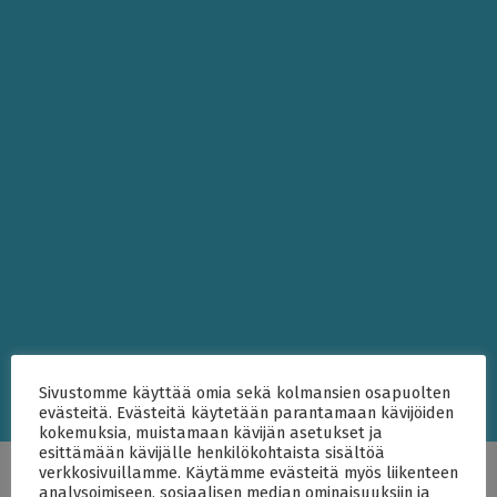
Sivustomme käyttää omia sekä kolmansien osapuolten
evästeitä. Evästeitä käytetään parantamaan kävijöiden
kokemuksia, muistamaan kävijän asetukset ja
esittämään kävijälle henkilökohtaista sisältöä
Synnöve Karvinen-Niinikoski
verkkosivuillamme. Käytämme evästeitä myös liikenteen
analysoimiseen, sosiaalisen median ominaisuuksiin ja