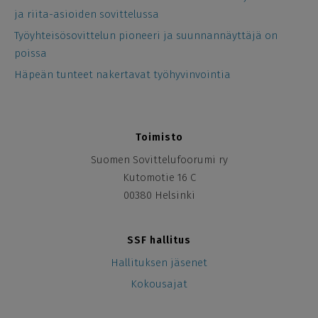
ja riita-asioiden sovittelussa
Työyhteisösovittelun pioneeri ja suunnannäyttäjä on
poissa
Häpeän tunteet nakertavat työhyvinvointia
Toimisto
Suomen Sovittelufoorumi ry
Kutomotie 16 C
00380 Helsinki
SSF hallitus
Hallituksen jäsenet
Kokousajat