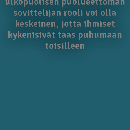
ulkopuolisen puolueettoman
sovittelijan rooli voi olla
keskeinen, jotta ihmiset
kykenisivät taas puhumaan
toisilleen