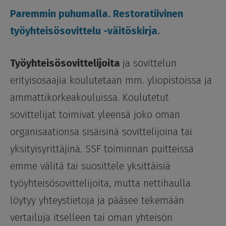
Paremmin puhumalla. ­Restoratiivinen
työyhteisösovittelu -väitöskirja.
Työyhteisösovittelijoita
ja sovittelun
erityisosaajia koulutetaan mm. yliopistoissa ja
ammattikorkeakouluissa. Koulutetut
sovittelijat toimivat yleensä joko oman
organisaationsa sisäisinä sovittelijoina tai
yksityisyrittäjinä. SSF toiminnan puitteissa
emme välitä tai suosittele yksittäisiä
työyhteisösovittelijoita, mutta nettihaulla
löytyy yhteystietoja ja pääsee tekemään
vertailuja itselleen tai oman yhteisön