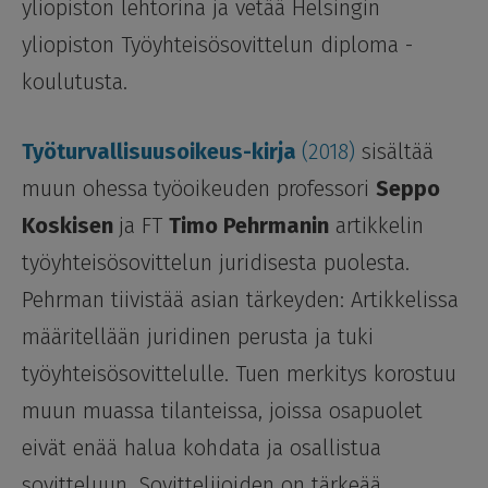
yliopiston lehtorina ja vetää Helsingin
yliopiston Työyhteisösovittelun diploma -
koulutusta.
Työturvallisuusoikeus-kirja
(2018)
sisältää
muun ohessa
työoikeuden professori
Seppo
Koskisen
ja FT
Timo Pehrmanin
artikkelin
työyhteisösovittelun juridisesta puolesta.
Pehrman tiivistää asian tärkeyden: Artikkelissa
määritellään juridinen perusta ja tuki
työyhteisösovittelulle. Tuen merkitys korostuu
muun muassa tilanteissa, joissa osapuolet
eivät enää halua kohdata ja osallistua
sovitteluun. Sovittelijoiden on tärkeää