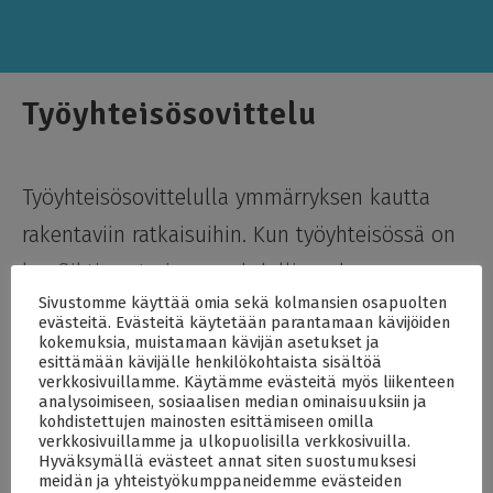
Työyhteisösovittelu
Työyhteisösovittelulla ymmärryksen kautta
rakentaviin ratkaisuihin. Kun työyhteisössä on
konflikti, se tarjoaa mahdollisuuden
Sivustomme käyttää omia sekä kolmansien osapuolten
oppimiseen. Ristiriitatilanteessa ulkopuolisen
evästeitä. Evästeitä käytetään parantamaan kävijöiden
kokemuksia, muistamaan kävijän asetukset ja
puolueettoman sovittelijan rooli voi olla
esittämään kävijälle henkilökohtaista sisältöä
keskeinen, jotta ihmiset kykenisivät taas
verkkosivuillamme. Käytämme evästeitä myös liikenteen
analysoimiseen, sosiaalisen median ominaisuuksiin ja
puhumaan toisilleen ja keskittymään
kohdistettujen mainosten esittämiseen omilla
verkkosivuillamme ja ulkopuolisilla verkkosivuilla.
olennaiseen – työhönsä. Dokumentoidut
Hyväksymällä evästeet annat siten suostumuksesi
meidän ja yhteistyökumppaneidemme evästeiden