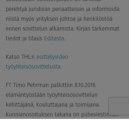
perehtyä juridisiin periaatteisiin ja informoida
niistä myös yrityksen johtoa ja henkilöstöä
ennen sovittelun alkamista. Kirjan tarkemmat
tiedot ja tilaus
Editasta
.
Katso THL:n
esittelyvideo
työyhteisösovittelusta
.
FT Timo Pehrman palkittiin 8.10.2016
elämäntyöstään työyhteisösovittelun
kehittäjänä, kouluttajana ja toimijana.
Kunnianosoituksen takana on puheviestinnän
tieteellinen yhdistys Prologos. Lue Ylen