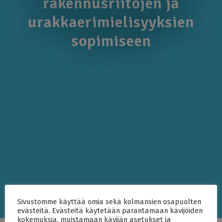
rakennusriitojen ja
urakkaerimielisyyksien
sopimiseen
Sivustomme käyttää omia sekä kolmansien osapuolten
evästeitä. Evästeitä käytetään parantamaan kävijöiden
kokemuksia, muistamaan kävijän asetukset ja