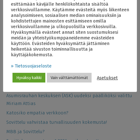
esittämään kävijälle henkilökohtaista sisältöä
Rakennusriitojen sovittelu
verkkosivuillamme. Käytämme evästeitä myös liikenteen
analysoimiseen, sosiaalisen median ominaisuuksiin ja
kohdistettujen mainosten esittämiseen omilla
verkkosivuillamme ja ulkopuolisilla verkkosivuilla.
Rakennusprojekteihin liittyviä riitoja Suomessa
Hyväksymällä evästeet annat siten suostumuksesi
meidän ja yhteistyökumppaneidemme evästeiden
sovittelee usea yritys. Lisätietoja löytyy mm.
käyttöön. Evästeiden hyväksymättä jättäminen
heikentää sivuston toiminnallisuutta ja
Suomen Rakennusinsinöörien Liitto
RIL:n
käyttäjäkokemusta.
sivuilta
.
» Tietosuojaseloste
Asetukset
Hyväksy kaikki
Vain välttämättömät
Viimeisimmät artikkelit
Asumisrauhan keskuksen (ASK) uudeksi päälliköksi valittu
Miriam Attias
Katosiko empatia verkkoon?
Sovittelu vahvistaa turvallisuuden kokemusta!
MBB ja Sovittelu?