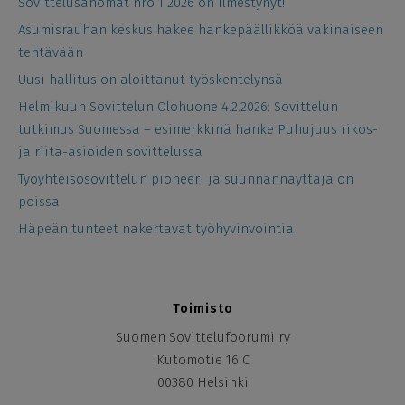
Sovittelusanomat nro 1 2026 on ilmestynyt!
Asumisrauhan keskus hakee hankepäällikköä vakinaiseen
tehtävään
Uusi hallitus on aloittanut työskentelynsä
Helmikuun Sovittelun Olohuone 4.2.2026: Sovittelun
tutkimus Suomessa – esimerkkinä hanke Puhujuus rikos-
ja riita-asioiden sovittelussa
Työyhteisösovittelun pioneeri ja suunnannäyttäjä on
poissa
Häpeän tunteet nakertavat työhyvinvointia
Toimisto
Suomen Sovittelufoorumi ry
Kutomotie 16 C
00380 Helsinki