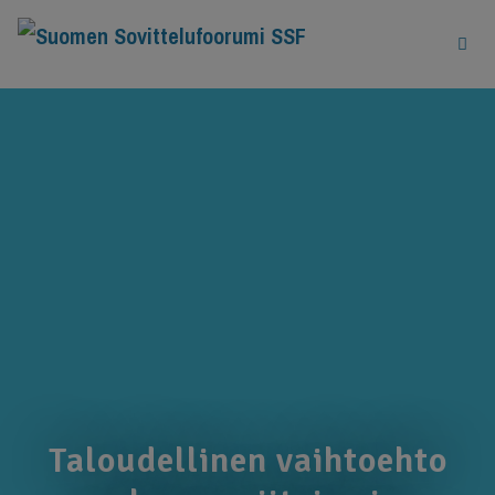
Siirry
sisältöön
Valik
Taloudellinen vaihtoehto