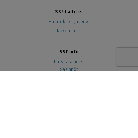
SSF hallitus
Hallituksen jäsenet
Kokousajat
SSF info
Liity jäseneksi
Säännöt
Yhteystiedot
Yhteistyössä