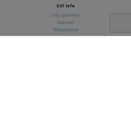
SSF info
Liity jäseneksi
Säännöt
Yhteystiedot
Yhteistyössä
SSF ry 2026
Tietosuojaseloste