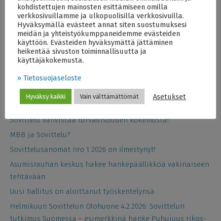
kohdistettujen mainosten esittämiseen omilla
verkkosivuillamme ja ulkopuolisilla verkkosivuilla.
Hyväksymällä evästeet annat siten suostumuksesi
meidän ja yhteistyökumppaneidemme evästeiden
käyttöön. Evästeiden hyväksymättä jättäminen
heikentää sivuston toiminnallisuutta ja
käyttäjäkokemusta.
Viimeisimmät artikkelit
Asumisrauhan keskuksen (ASK) uudeksi päälliköksi valittu
» Tietosuojaseloste
Miriam Attias
Asetukset
Hyväksy kaikki
Vain välttämättömät
Katosiko empatia verkkoon?
Sovittelu vahvistaa turvallisuuden kokemusta!
MBB ja Sovittelu?
Sovittelusanomat nro 1 2026 on ilmestynyt!
Asumisrauhan keskus hakee hankepäällikköä vakinaiseen
tehtävään
Uusi hallitus on aloittanut työskentelynsä
Helmikuun Sovittelun Olohuone 4.2.2026: Sovittelun
tutkimus Suomessa – esimerkkinä hanke Puhujuus rikos-