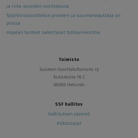
ja riita-asioiden sovittelussa
Työyhteisösovittelun pioneeri ja suunnannäyttäjä on
poissa
Häpeän tunteet nakertavat työhyvinvointia
Toimisto
Suomen Sovittelufoorumi ry
Kutomotie 16 C
00380 Helsinki
SSF hallitus
Hallituksen jäsenet
Kokousajat