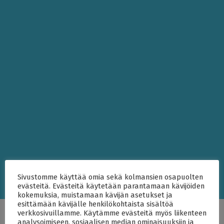
Sivustomme käyttää omia sekä kolmansien osapuolten
evästeitä. Evästeitä käytetään parantamaan kävijöiden
kokemuksia, muistamaan kävijän asetukset ja
esittämään kävijälle henkilökohtaista sisältöä
Marja Pelli
verkkosivuillamme. Käytämme evästeitä myös liikenteen
analysoimiseen, sosiaalisen median ominaisuuksiin ja