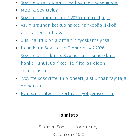
Sovittelu vahvistaa turvallisuuden kokemusta!
MBB ja Sovittelu?
Sovittelusanomat nro 1 2026 on ilmestynyt!
Asumisrauhan keskus hakee hankepäällikköä
vakinaiseen tehtävään
Uusi hallitus on aloittanut työskentelynsä
Helmikuun Sovittelun Olohuone 4.2.2026:
Sovittelun tutkimus Suomessa – esimerkkinä
hanke Puhujuus rikos- ja riita-asioiden
sovittelussa
Työyhteisösovittelun pioneeri ja suunnannäyttäjä
on poissa
Häpeän tunteet nakertavat työhyvinvointia
Toimisto
Suomen Sovittelufoorumi ry
Kutomotie 16 C