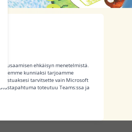
stä kiusaamisen ehkäisyn menetelmistä.
hlavuotemme kunniaksi tarjoamme
listuaksesi tarvitsette vain Microsoft
oulutustapahtuma toteutuu Teams:ssa ja