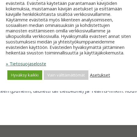
evästeitä. Evästeitä käytetään parantamaan kävijöiden
kokemuksia, muistamaan kävijän asetukset ja esittämään
kävijälle henkilökohtaista sisältöä verkkosivuillamme.
Käytämme evästeitä myös liikenteen analysoimiseen,
sosiaalisen median ominaisuuksiin ja kohdistettujen
NING
|
YLEINEN
mainosten esittämiseen omilla verkkosivuillamme ja
ulkopuolisilla verkkosivuilla. Hyväksymällä evästeet annat siten
rheille 6.5. klo 18
suostumuksesi meidän ja yhteistyökumppaneidemme
evästeiden käyttöön. Evästeiden hyväksymättä jättäminen
heikentää sivuston toiminnallisuutta ja käyttäjäkokemusta.
» Tietosuojaseloste
riittävästi tietoa varhaiskasvatuksen ja koulun käyttämi
Asetukset
a kohdata arjen konflikteja kaikkia kunnioittavasti. Ju
Hyväksy kaikki
Vain välttämättömät
iniVersoon yhdessä omalla lasten etäkoulutuksella. Osal
en (puhelin, tabletti tai tietokone) ja Teams-linkin. K