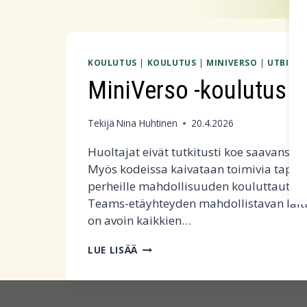
KOULUTUS
|
KOULUTUS
|
MINIVERSO
|
UTBILD
MiniVerso -koulutus pe
Tekijä
Nina Huhtinen
20.4.2026
Huoltajat eivät tutkitusti koe saavansa 
Myös kodeissa kaivataan toimivia tapoj
perheille mahdollisuuden kouluttautua M
Teams-etäyhteyden mahdollistavan laitte
on avoin kaikkien…
MINIVERSO
LUE LISÄÄ
-
KOULUTUS
PERHEILLE