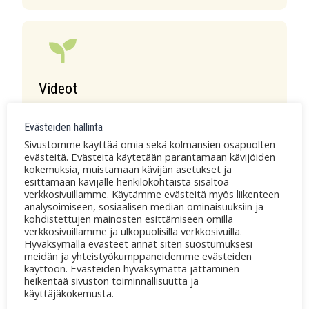
Videot
Poiminnat Verso-ohjelman
Evästeiden hallinta
videomateriaalista jotka löytyy myös
Sivustomme käyttää omia sekä kolmansien osapuolten
Youtube- kanavaltamme.
evästeitä. Evästeitä käytetään parantamaan kävijöiden
kokemuksia, muistamaan kävijän asetukset ja
esittämään kävijälle henkilökohtaista sisältöä
verkkosivuillamme. Käytämme evästeitä myös liikenteen
analysoimiseen, sosiaalisen median ominaisuuksiin ja
kohdistettujen mainosten esittämiseen omilla
verkkosivuillamme ja ulkopuolisilla verkkosivuilla.
Hyväksymällä evästeet annat siten suostumuksesi
meidän ja yhteistyökumppaneidemme evästeiden
käyttöön. Evästeiden hyväksymättä jättäminen
Verso-ohjelman tarvesanat
heikentää sivuston toiminnallisuutta ja
käyttäjäkokemusta.
Tarvesanasto on VERSO-ohjelman