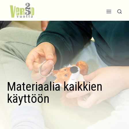
Siirry
sisältöön
Materiaalia kaikkien
käyttöön