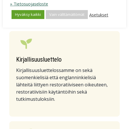
kehittämä ja se on suunnattu erityisesti
» Tietosuojaseloste
kasvatus- ja opetuskentän käyttöön.
Asetukset
Hyväksy kaikki
Vain välttämättömät
Kirjallisuusluettelo
Kirjallisuusluettelossamme on sekä
suomenkielisiä että englanninkielisiä
lähteitä liittyen restoratiiviseen oikeuteen,
restoratiivisiin käytäntöihin sekä
tutkimustuloksiin.