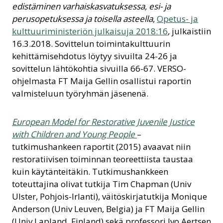
edistäminen varhaiskasvatuksessa, esi- ja
perusopetuksessa ja toisella asteella
,
Opetus- ja
kulttuuriministeriön julkaisuja 2018:16
, julkaistiin
16.3.2018. Sovittelun toimintakulttuurin
kehittämisehdotus löytyy sivuilta 24-26 ja
sovittelun lähtökohtia sivuilla 66-67. VERSO-
ohjelmasta FT Maija Gellin osallistui raportin
valmisteluun työryhmän jäsenenä.
European Model for Restorative Juvenile Justice
with Children and Young People
–
tutkimushankeen raportit (2015) avaavat niin
restoratiivisen toiminnan teoreettiista taustaa
kuin käytänteitäkin. Tutkimushankkeen
toteuttajina olivat tutkija Tim Chapman (Univ
Ulster, Pohjois-Irlanti), väitöskirjatutkija Monique
Anderson (Univ Leuven, Belgia) ja FT Maija Gellin
(Univ Lapland, Finland) sekä professori Ivo Aertsen