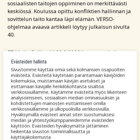
sosiaalisten taitojen oppiminen on merkittävästi
keskiössä. Koulussa opittu konfliktien hallinnan ja
sovittelun taito kantaa läpi elämän. VERSO-
ohjelmaa avaava artikkeli löytyy julkaisun sivulta
40.
FT Maija Gellin piti 28.9.2020 keynote-esityksen
kansainvälisessä seminaarissa (webinar)
Evästeiden hallinta
”
Restorative Justice in Education
”, jonka järjesti
Sivustomme käyttää omia sekä kolmansien osapuolten
evästeitä. Evästeitä käytetään parantamaan kävijöiden
Scottish Network of Restorative Justice Researchers
kokemuksia, muistamaan kävijän asetukset ja
yhteistyössä Scottish Center for Crime and Justice
esittämään kävijälle henkilökohtaista sisältöä
Research ja University of Edinburgh. Muut
verkkosivuillamme. Käytämme evästeitä myös liikenteen
analysoimiseen, sosiaalisen median ominaisuuksiin ja
keynote puhujat olivat Dr. Dorothy Vaandering,
kohdistettujen mainosten esittämiseen omilla
Canada, Mr. Chris Straker, England and prof.
verkkosivuillamme ja ulkopuolisilla verkkosivuilla.
Gillean McCluskey, Scotland.
Hyväksymällä evästeet annat siten suostumuksesi
meidän ja yhteistyökumppaneidemme evästeiden
käyttöön. Evästeiden hyväksymättä jättäminen
heikentää sivuston toiminnallisuutta ja
Ohjelmajohtaja Maija Gellinin väitöstutkimus
käyttäjäkokemusta.