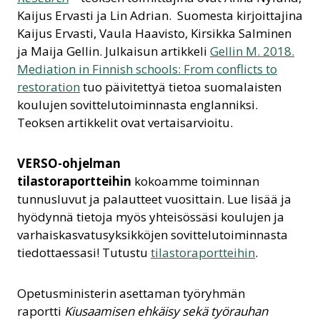
Kaijus Ervasti ja Lin Adrian. Suomesta kirjoittajina
Kaijus Ervasti, Vaula Haavisto, Kirsikka Salminen
ja Maija Gellin. Julkaisun artikkeli
Gellin M. 2018.
Mediation in Finnish schools: From conflicts to
restoration
tuo päivitettyä tietoa suomalaisten
koulujen sovittelutoiminnasta englanniksi.
Teoksen artikkelit ovat vertaisarvioitu.
VERSO-ohjelman
tilastoraportteihin
kokoamme toiminnan
tunnusluvut ja palautteet vuosittain. Lue lisää ja
hyödynnä tietoja myös yhteisössäsi koulujen ja
varhaiskasvatusyksikköjen sovittelutoiminnasta
tiedottaessasi! Tutustu
tilastoraportteihin
.
Opetusministerin asettaman työryhmän
raportti
Kiusaamisen ehkäisy sekä työrauhan