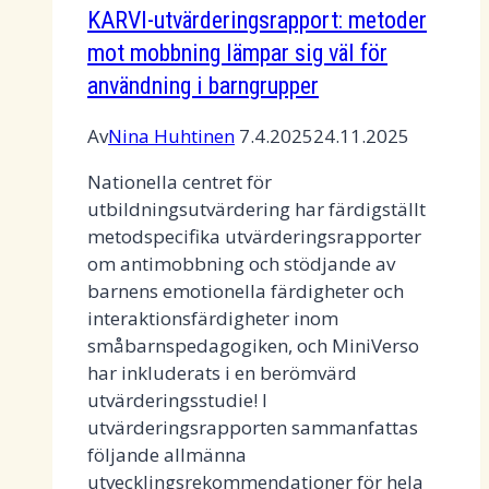
KARVI-utvärderingsrapport: metoder
mot mobbning lämpar sig väl för
användning i barngrupper
Av
Nina Huhtinen
7.4.2025
24.11.2025
Nationella centret för
utbildningsutvärdering har färdigställt
metodspecifika utvärderingsrapporter
om antimobbning och stödjande av
barnens emotionella färdigheter och
interaktionsfärdigheter inom
småbarnspedagogiken, och MiniVerso
har inkluderats i en berömvärd
utvärderingsstudie! I
utvärderingsrapporten sammanfattas
följande allmänna
utvecklingsrekommendationer för hela