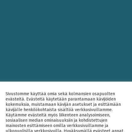
Sivustomme käyttää omia sekä kolmansien osapuolten
evästeitä. Evästeitä käytetään parantamaan kävijöiden
kokemuksia, muistamaan kävijän asetukset ja esittämään
kävijälle henkilökohtaista sisältöä verkkosivuillamme.
Käytämme evästeitä myös liikenteen analysoimiseen,
sosiaalisen median ominaisuuksiin ja kohdistettujen
mainosten esittämiseen omilla verkkosivuillamme ja
ulkopuolisilla verkkosivuilla. Hyväksymällä evästeet annat