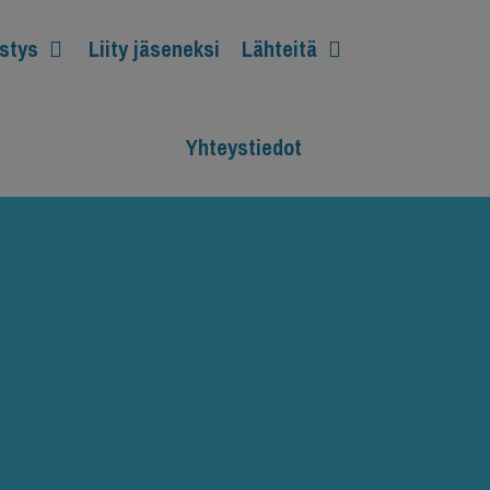
stys
Liity jäseneksi
Lähteitä
Pä
Finnish
Yhteystiedot
svenska
Forum
for
Mediation