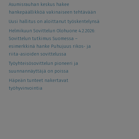
Asumisrauhan keskus hakee
hankepäällikköä vakinaiseen tehtävään
Uusi hallitus on aloittanut työskentelynsä
Helmikuun Sovittelun Olohuone 4.2.2026:
Sovittelun tutkimus Suomessa –
esimerkkinä hanke Puhujuus rikos- ja
riita-asioiden sovittelussa
Työyhteisösovittelun pioneeri ja
suunnannäyttäjä on poissa
Häpeän tunteet nakertavat
työhyvinvointia