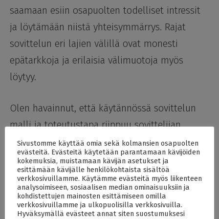
saamaan esiin osapuolten todelliset intressit
ja löytämään niistä yhteisymmärrys. Rajat
sovittelun eri lajien välillä ovat monesti
epätarkkoja ja erilaisia välimuotoja myös
löytyy.
Olen havainnut, että käytännössä sovittelun
malli ja toteutustapa riippuu sovittelijan
persoonasta ja monesti myös sovittelun
Sivustomme käyttää omia sekä kolmansien osapuolten
evästeitä. Evästeitä käytetään parantamaan kävijöiden
ideaan liittymättömistä käsityksistä. Paljon
kokemuksia, muistamaan kävijän asetukset ja
esittämään kävijälle henkilökohtaista sisältöä
puhuva lause ”sovitella voi kuinka vaan”, on
verkkosivuillamme. Käytämme evästeitä myös liikenteen
analysoimiseen, sosiaalisen median ominaisuuksiin ja
itse kuulemistani käsityksistä äärimmäisin.
kohdistettujen mainosten esittämiseen omilla
verkkosivuillamme ja ulkopuolisilla verkkosivuilla.
Kun sen esitti sovittelun asiantuntijana itseään
Hyväksymällä evästeet annat siten suostumuksesi