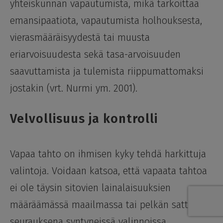
yhteiskunnan vapautumista, mikä tarkoittaa
emansipaatiota, vapautumista holhouksesta,
vierasmääräisyydestä tai muusta
eriarvoisuudesta sekä tasa-arvoisuuden
saavuttamista ja tulemista riippumattomaksi
jostakin (vrt. Nurmi ym. 2001).
Velvollisuus ja kontrolli
Vapaa tahto on ihmisen kyky tehdä harkittuja
valintoja. Voidaan katsoa, että vapaata tahtoa
ei ole täysin sitovien lainalaisuuksien
määräämässä maailmassa tai pelkän sattuman
seurauksena syntyneissä valinnoissa.