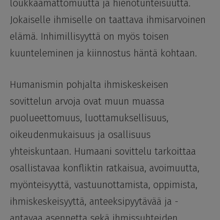
loukkaamattomuutta ja hienotunteisuutta.
Jokaiselle ihmiselle on taattava ihmisarvoinen
elämä. Inhimillisyyttä on myös toisen
kuunteleminen ja kiinnostus häntä kohtaan.
Humanismin pohjalta ihmiskeskeisen
sovittelun arvoja ovat muun muassa
puolueettomuus, luottamuksellisuus,
oikeudenmukaisuus ja osallisuus
yhteiskuntaan. Humaani sovittelu tarkoittaa
osallistavaa konfliktin ratkaisua, avoimuutta,
myönteisyyttä, vastuunottamista, oppimista,
ihmiskeskeisyyttä, anteeksipyytävää ja -
antavaa asennetta sekä ihmissuhteiden