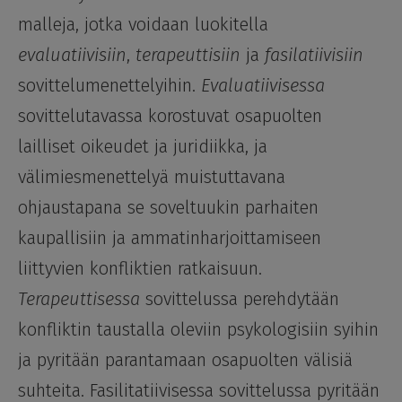
malleja, jotka voidaan luokitella
evaluatiivisiin
,
terapeuttisiin
ja
fasilatiivisiin
sovittelumenettelyihin.
Evaluatiivisessa
sovittelutavassa korostuvat osapuolten
lailliset oikeudet ja juridiikka, ja
välimiesmenettelyä muistuttavana
ohjaustapana se soveltuukin parhaiten
kaupallisiin ja ammatinharjoittamiseen
liittyvien konfliktien ratkaisuun.
Terapeuttisessa
sovittelussa perehdytään
konfliktin taustalla oleviin psykologisiin syihin
ja pyritään parantamaan osapuolten välisiä
suhteita. Fasilitatiivisessa sovittelussa pyritään