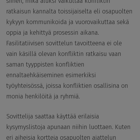
siihen, mikä aluksi vaikuttaa konfliktin
ratkaisun kannalta toissijaiselta eli osapuolten
kykyyn kommunikoida ja vuorovaikuttaa sekä
oppia ja kehittyä prosessin aikana.
Fasilitatiivisen sovittelun tavoitteena ei ole
vain käsillä olevan konfliktin ratkaisu vaan
saman tyyppisten konfliktien
ennaltaehkäiseminen esimerkiksi
työyhteisössä, joissa konfliktien osallisina on
monia henkilöitä ja ryhmiä.
Sovittelija saattaa käyttää erilaisia
kysymyslistoja apunaan niihin luottaen. Kuten
eri aiheisia kortteja osapuolten ajattelun