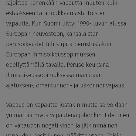
rajoittaa kenenkään vapautta muuten kuin
estääkseen tätä loukkaamasta toisten
vapautta. Kun Suomi liittyi 1990- luvun alussa
Euroopan neuvostoon, kansalaisten
perusoikeudet tuli kirjata perustuslakiin
Euroopan ihmisoikeussopimuksen
edellyttämällä tavalla. Perusoikeuksina
ihmisoikeussopimuksessa mainitaan
ajatuksen-, omantunnon- ja uskonnonvapaus.
Vapaus on vapautta jostakin mutta se voidaan
ymmärtää myös vapautena johonkin. Edellinen
on vapauden negatiivinen ja jälkimmäinen
vapauden positiivinen määrittelytapa. Toisin